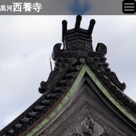
西養寺
黒河