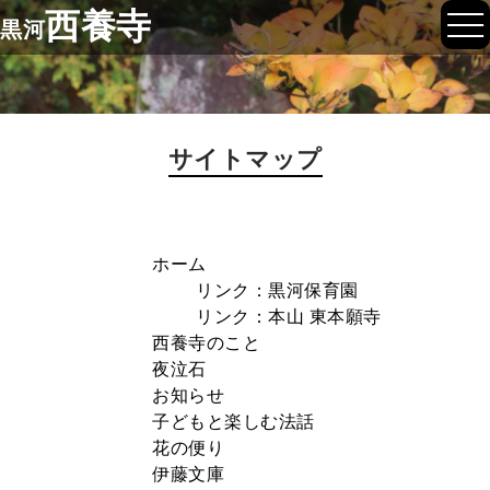
西養寺
黒河
サイトマップ
ホーム
リンク：黒河保育園
リンク：本山 東本願寺
西養寺のこと
夜泣石
お知らせ
子どもと楽しむ法話
花の便り
伊藤文庫